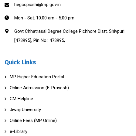
hegccpicshi@mp.gov.in
Mon - Sat: 10.00 am - 5.00 pm
Govt Chhatrasal Degree College Pichhore Distt. Shivpuri
[473995], Pin No.: 473995,
Quick Links
MP Higher Education Portal
Online Admission (E-Pravesh)
CM Helpline
Jiwaji University
Online Fees (MP Online)
e-Library