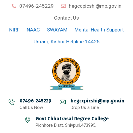
07496-245229
hegccpicshi@mp.gov.in
Contact Us
NIRF
NAAC
SWAYAM
Mental Health Support
Umang Kishor Helpline 14425
07496-245229
hegccpicshi@mp.gov.in
Call Us Now
Drop Us a Line
Govt Chhatrasal Degree College
Pichhore Distt. Shivpuri,473995,